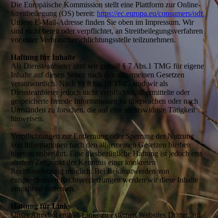
Die Europäische Kommission stellt eine Plattform zur Online-
Streitbeilegung (OS) bereit:
https://ec.europa.eu/consumers/odr.
Unsere E-Mail-Adresse finden Sie oben im Impressum. Wir
sind nicht bereit oder verpflichtet, an Streitbeilegungsverfahren
vor einer Verbraucherschlichtungsstelle teilzunehmen.
Haftung für Inhalte
Als Diensteanbieter sind wir gemäß § 7 Abs.1 TMG für eigene
Inhalte auf diesen Seiten nach den allgemeinen Gesetzen
verantwortlich. Nach §§ 8 bis 10 TMG sind wir als
Diensteanbieter jedoch nicht verpflichtet, übermittelte oder
gespeicherte fremde Informationen zu überwachen oder nach
Umständen zu forschen, die auf eine rechtswidrige Tätigkeit
hinweisen.
Verpflichtungen zur Entfernung oder Sperrung der Nutzung
von Informationen nach den allgemeinen Gesetzen bleiben
hiervon unberührt. Eine diesbezügliche Haftung ist jedoch erst
ab dem Zeitpunkt der Kenntnis einer konkreten
Rechtsverletzung möglich. Bei Bekanntwerden von
entsprechenden Rechtsverletzungen werden wir diese Inhalte
umgehend entfernen.
Haftung für Links
Unser Angebot enthält Links zu externen Websites Dritter, auf